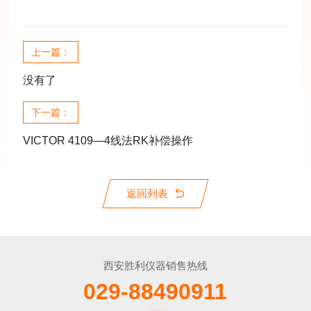
上一篇：
没有了
下一篇：
VICTOR 4109—4线法RK补偿操作
返回列表
西安胜利仪器销售热线
029-88490911