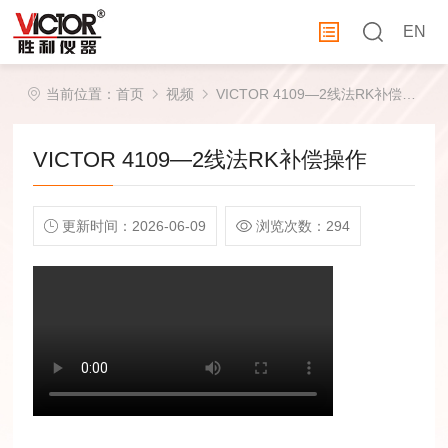
EN
当前位置：
首页
视频
VICTOR 4109—2线法RK补偿操作
VICTOR 4109—2线法RK补偿操作
更新时间：2026-06-09
浏览次数：294