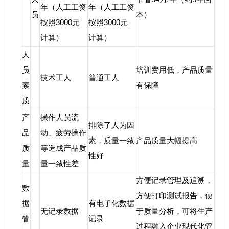
年（人工工资
年（人工工资
员
本）
按照3000元
按照3000元
计算）
计算）
人
员
培训费用低，产品质量
技术工人
普通工人
素
有保障
质
产
操作人员流
排除了人为因
品
动、疲劳操作
素，质量一致
产品质量大幅提高
质
等造成产品质
性好
量
量一致性差
方便记录管理及追溯，
数
方便打印测试报告，便
据
有电子化数据
无记录数据
于质量分析，可将生产
管
记录
过程融入企业现代化管