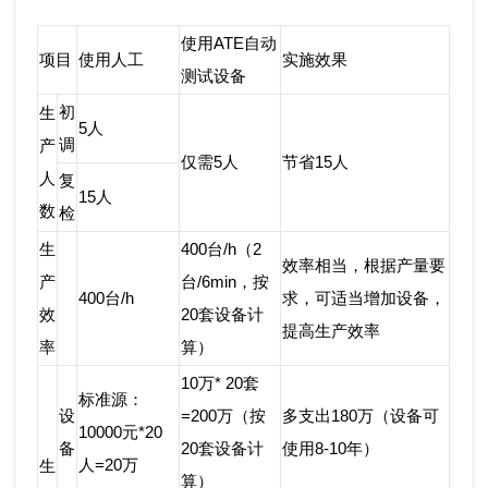
使用ATE自动
项目
使用人工
实施效果
测试设备
初
生
5人
调
产
仅需5人
节省15人
人
复
15人
数
检
生
400台/h（2
效率相当，根据产量要
产
台/6min，按
400台/h
求，可适当增加设备，
效
20套设备计
提高生产效率
率
算）
10万* 20套
标准源：
设
=200万（按
多支出180万（设备可
10000元*20
备
20套设备计
使用8-10年）
人=20万
生
算）