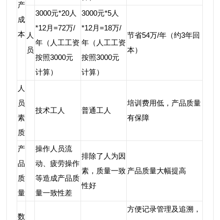
产
3000元*20人
3000元*5人
成
*12月=72万/
*12月=18万/
本
人
节省54万/年（约3年回
年（人工工资
年（人工工资
员
本）
按照3000元
按照3000元
计算）
计算）
人
员
培训费用低，产品质量
技术工人
普通工人
素
有保障
质
产
操作人员流
排除了人为因
品
动、疲劳操作
素，质量一致
产品质量大幅提高
质
等造成产品质
性好
量
量一致性差
方便记录管理及追溯，
数