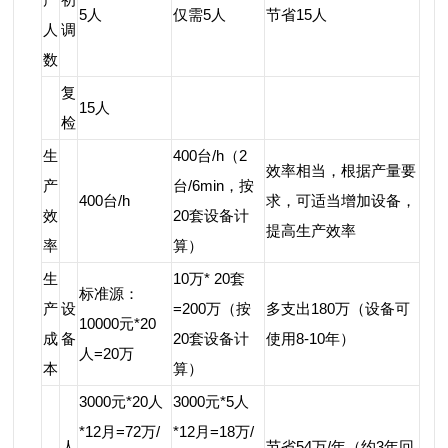
5人
仅需5人
节省15人
人
调
数
复
15人
检
生
400台/h（2
效率相当，根据产量要
产
台/6min，按
400台/h
求，可适当增加设备，
效
20套设备计
提高生产效率
率
算）
生
10万* 20套
标准源：
产
设
=200万（按
多支出180万（设备可
10000元*20
成
备
20套设备计
使用8-10年）
人=20万
本
算）
3000元*20人
3000元*5人
*12月=72万/
*12月=18万/
人
节省54万/年（约3年回