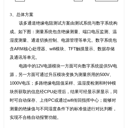
3
、总体方案
该多通道绝缘电阻测试方案由测试系统与数字系统构
成。如下图：测量系统包含绝缘测量、端口电压监测、温
湿度测量、通道切换控制、电源管理等单元。数字系统包
ARM
wifi
TFT
含
核心处理器、
模块、
触摸显示、数据存储
及通讯等单元。
12V
5V
电路中的
电源模块一方面可向数字系统提供
电
500V
源，另一方面可通过升压模块变换为测量所用的
、
1000V
电压；多路绝缘电阻值采样、温湿度检测和时钟模
CPU
块所获取的信息经
处理后，结果可经显示屏显示，同
PC
wifi
时可自动保存、上传
或通过
传回指挥中心；能够对
测量的绝缘值与不同湿度条件下的标准值进行对比判断，
实现不合格自动报警功能。