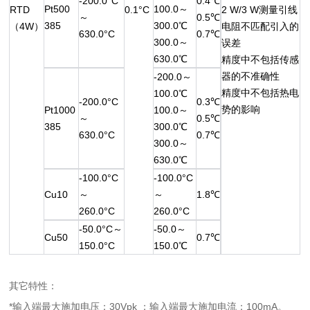
-200.0°C
0.4℃
Pt500
100.0～
RTD
0.1°C
2 W/3 W测量引线
～
0.5℃
385
300.0℃
（4W）
电阻不匹配引入的
630.0°C
0.7℃
300.0～
误差
630.0℃
精度中不包括传感
器的不准确性
-200.0～
精度中不包括热电
100.0℃
-200.0°C
0.3℃
势的影响
Pt1000
100.0～
～
0.5℃
385
300.0℃
630.0°C
0.7℃
300.0～
630.0℃
-100.0°C
-100.0°C
Cu10
～
～
1.8℃
260.0°C
260.0°C
-50.0°C～
-50.0～
Cu50
0.7℃
150.0°C
150.0℃
其它特性：
*输入端最大施加电压：30Vpk ；输入端最大施加电流：100mA。