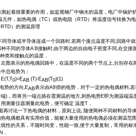
检测起着很重要的作用，如监视钢厂中钢水的温度，电厂中锅炉
温元件，如热电偶（
TC
）或热电阻（
RTD
）将温度信号转换为电
（
RTD
）的测温原理
不同导体或半导体连成一个回路时
.
若两个接点温度不同
,
回路中就
两种不同的导体
A B
接触时
,
由于两边的自由电子密度不同
,
在交接
种类和接触点的温度．
左图表示的热电偶回路中，在温度不同的两个节点上
,
分别存在
路中总电势为：
E(T,T
)=E
(T)-E
(T
)
(1)
0
AB
AB
0
电势的方向
,E
表示由
A
到
B
的电势．对于一定的热电偶材料
,
若
AB
冷端
)
，而将另一端点插在需测温的地方
,
则热电势
E
即为测温端温
．用测量仪器测量此电势，便可确定
温度
T
．
面再讨论一下热电偶的材料，原则上说
,
随便两种不同材料的导
的热电偶都具有实用价值，能被大量使用的热电偶必须在测温范
近线性的关系，不随时间变，性能一致
,
便于大量复制，常用的标
N
．