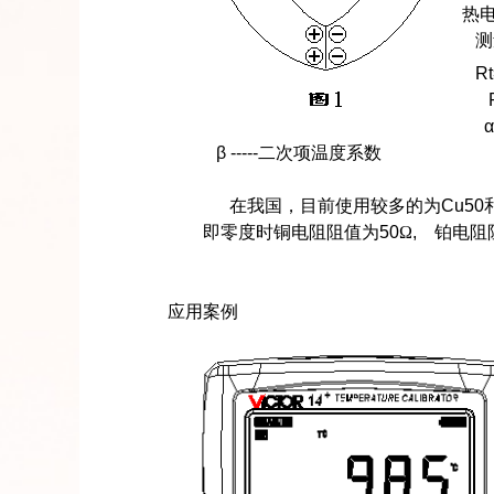
热
测
Rt
α
β -----
二次项温度系数
在我国，目前使用较多的为
Cu50
即零度时铜电阻阻值为
50
Ω
,
铂电阻
应用案例