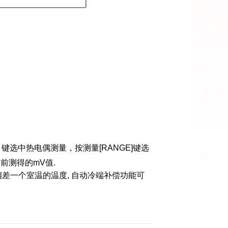
]
键选中热电偶测量，按测量
[RANGE]
键选
当前测得的
mV
值
.
相差一个室温的温度
,
自动冷端补偿功能可