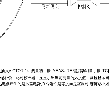
头插入
VICTOR 14+
测量端，按
[MEASURE]
键启动测量，按
[TC
冷端补偿，此时校准器主显显示出当前测量的温度值，副显显示
热电偶产生的是温差电势
,
在冷端不是零度而是室温时
,
电势减小
,