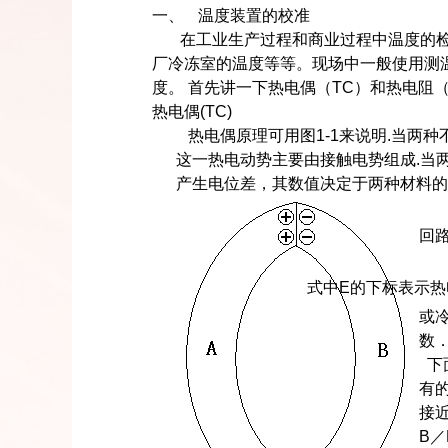
一、
温度装置的校准
在工业生产过程和商业过程中温度的
厂冷冻室的温度等等。现场中一般使用测
度。
首先讲一下热电偶（
TC
）和热电阻
热电偶
(TC)
热电偶原理可用图
1-1
来说明
.
当两种
这一热电动势主要由接触电势组成
.
当
产生电位差，其数值决定于两种材料的
回
式中
E
的下标表示热
或
数
下
有
接
B
／