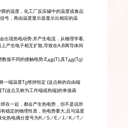
炉膛的温度，化工厂反应罐中的温度或食品
信号，再由温度显示器显示出相应的温
会出现热电动势
.
并产生电流．从物理学看
,
面上产生电子相互扩散
,
导致在
A,B
两导体间
两数值不同的接触电势
.E
(T).
及
T
(T
)
AB
AB
0
将一端温度
T
维持恒定
(
这点称的自由端
0
度
T(
这点又称为工作端或热端
)
的单值函
体焊在一起，都会产生热电势，但不是说所
围有稳定的物理性质，热电势要大
,
且与温度
准化热电偶分度号为
R
／
S
／
E
／
J
／
K
／
T
／