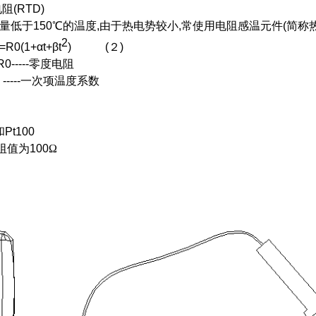
电阻
(RTD)
量低于
150
℃的温度
,
由于热电势较小
,
常使用电阻感温元件
(
简称
2
=R0(1+αt+βt
)
(
２
)
R0-----
零度电阻
 -----
一次项温度系数
和
Pt100
阻值为
100
Ω